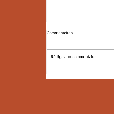
Commentaires
Rédigez un commentaire...
Stresa la nouvelle collection
Roda de Piero Lissoni