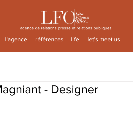
agence de relations presse et relations publiques
l'agence
références
life
let's meet us
Magniant - Designer