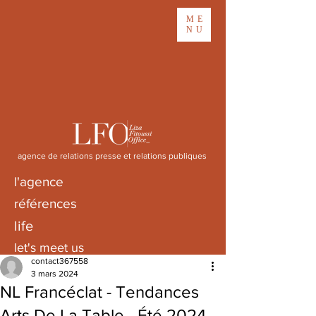
ME
NU
agence de relations presse et relations publiques
l'agence
références
life
let's meet us
contact367558
3 mars 2024
NL Francéclat - Tendances
Arts De La Table - Été 2024