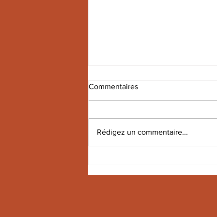
Commentaires
Rédigez un commentaire...
Stresa la nouvelle collection
Roda de Piero Lissoni