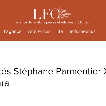
agence de relations presse et relations publiques
l'agence
références
life
let's meet us
és Stéphane Parmentier 
ra