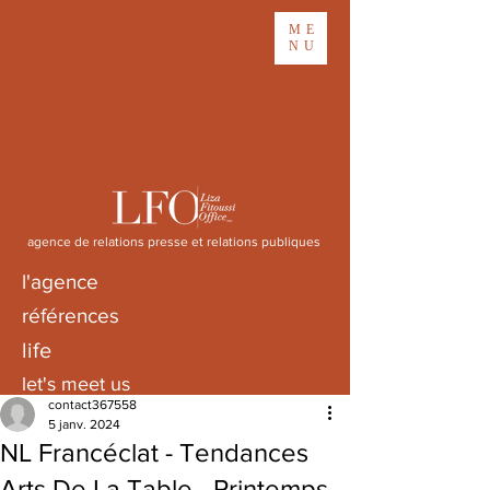
ME
NU
agence de relations presse et relations publiques
l'agence
références
life
let's meet us
contact367558
5 janv. 2024
NL Francéclat - Tendances
Arts De La Table - Printemps