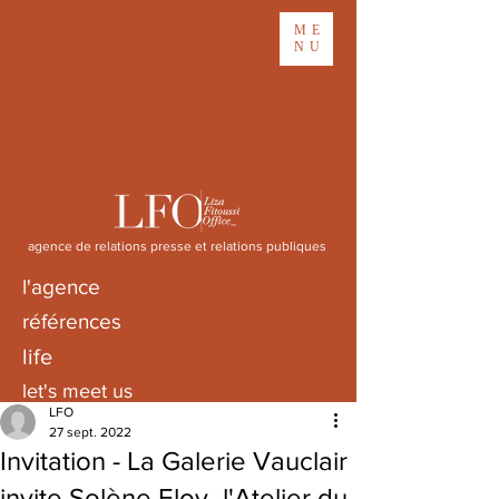
ME
NU
agence de relations presse et relations publiques
l'agence
références
life
let's meet us
LFO
27 sept. 2022
Invitation - La Galerie Vauclair
invite Solène Eloy- l'Atelier du