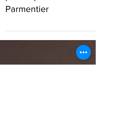
boutique design
par Stéphane
Parmentier